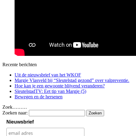
Recente berichten
Uit de nieuwsbrief van het WKOF
Margje Vlasveld bij “Sleutelstad gezond” over valpreventie.
Hoe kan je een gewoonte blijvend veranderen?
SleutelstadTV: Eet tip van Margje (5)
Bewegen en de hersenen
Zoek………
Zoeken naar:
Nieuwsbrief