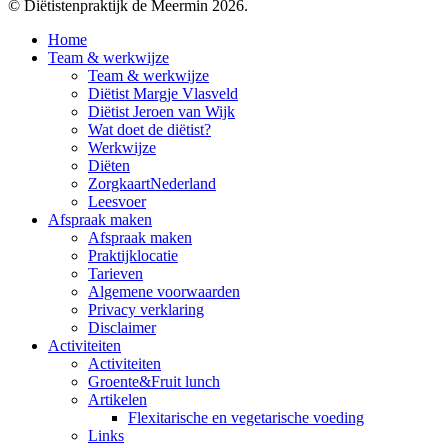
© Diëtistenpraktijk de Meermin 2026.
Home
Team & werkwijze
Team & werkwijze
Diëtist Margje Vlasveld
Diëtist Jeroen van Wijk
Wat doet de diëtist?
Werkwijze
Diëten
ZorgkaartNederland
Leesvoer
Afspraak maken
Afspraak maken
Praktijklocatie
Tarieven
Algemene voorwaarden
Privacy verklaring
Disclaimer
Activiteiten
Activiteiten
Groente&Fruit lunch
Artikelen
Flexitarische en vegetarische voeding
Links